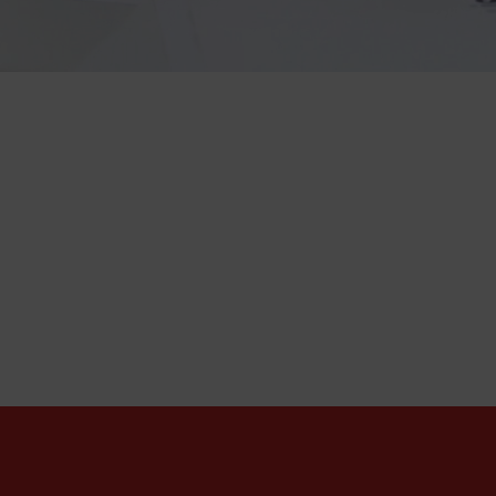
Administraçã
promissor, levando o profissional a atuar
regatício como profissional liberal autôn