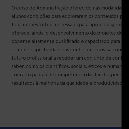
O curso de Administração oferecido nas modalidades
alunos condições para explorarem os conteúdos prog
toda infraestrutura necessária para aprendizagem ati
oferece, ainda, o desenvolvimento de projetos de p
docente altamente qualificado e capacitado para orie
sempre e aprofundar seus conhecimentos na constant
futuro profissional a receber um conjunto de conheci
saber, como os científicos, sociais, éticos e human
com alto padrão de competência das tarefas peculiare
resultados à melhoria da qualidade e produtividade 