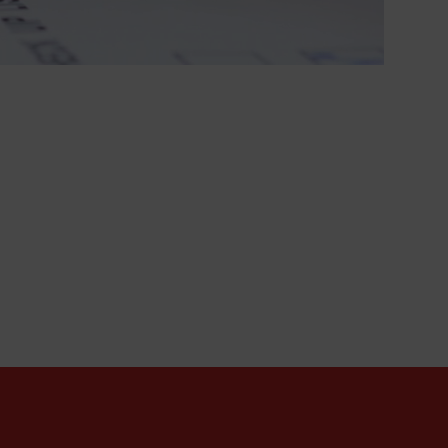
o
 tanto com vínculo
omo.