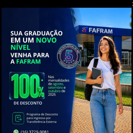
 EAD ou Presencial proporciona a seus
ramáticos das disciplinas, contando com
va mediada por tecnologia. Somado a isso,
esquisa sob a orientação de um corpo
ntar e estimular esse aluno a aprender
e busca do saber. Assim, o curso levará o
mentos originários das várias esferas do
ísticos que lhe propiciarão um desempenho
s à sua profissão, revertendo-se os
das organizações em que venha a atuar.