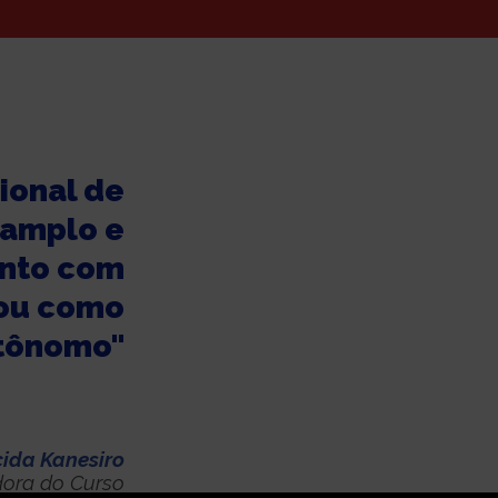
ional de
 amplo e
anto com
 ou como
utônomo"
cida Kanesiro
ora do Curso