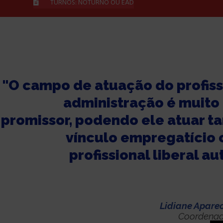
TURNOS: NOTURNO OU EAD
"O campo de atuação do profiss
administração é muito
promissor, podendo ele atuar t
vínculo empregatício
profissional liberal a
Lidiane Apare
Coordenad