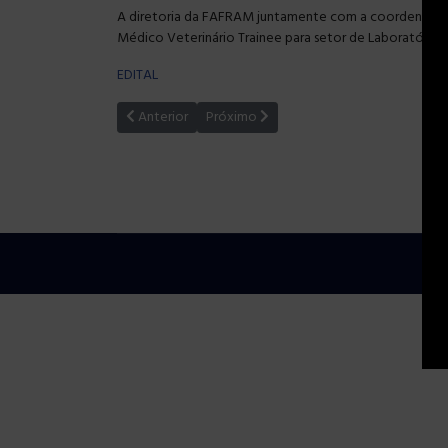
A diretoria da FAFRAM juntamente com a coordenação d
Médico Veterinário Trainee para setor de Laboratório C
EDITAL
Artigo anterior: RESULTADO PARA O CONCURSO DO
Próximo artigo: RESULTADO - EDITA
Anterior
Próximo