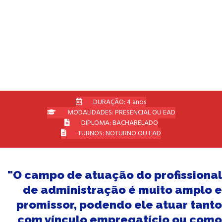
Um curso amplo e promissor, levando o
profissional a atuar tanto com vínculo
empregatício como profissional liberal
autônomo.
DURAÇÃO: 4 anos
MODALIDADES: PRESENCIAL OU EAD
DIPLOMA: BACHARELADO
TURNOS: NOTURNO OU EAD
"O campo de atuação do profissional
de administração é muito amplo e
promissor, podendo ele atuar tanto
com vínculo empregatício ou como