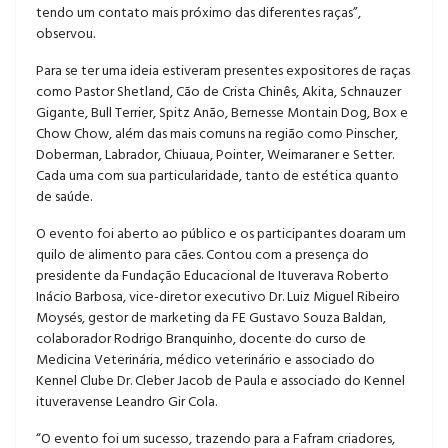
tendo um contato mais próximo das diferentes raças”,
observou.
Para se ter uma ideia estiveram presentes expositores de raças
como Pastor Shetland, Cão de Crista Chinês, Akita, Schnauzer
Gigante, Bull Terrier, Spitz Anão, Bernesse Montain Dog, Box e
Chow Chow, além das mais comuns na região como Pinscher,
Doberman, Labrador, Chiuaua, Pointer, Weimaraner e Setter.
Cada uma com sua particularidade, tanto de estética quanto
de saúde.
O evento foi aberto ao público e os participantes doaram um
quilo de alimento para cães. Contou com a presença do
presidente da Fundação Educacional de Ituverava Roberto
Inácio Barbosa, vice-diretor executivo Dr. Luiz Miguel Ribeiro
Moysés, gestor de marketing da FE Gustavo Souza Baldan,
colaborador Rodrigo Branquinho, docente do curso de
Medicina Veterinária, médico veterinário e associado do
Kennel Clube Dr. Cleber Jacob de Paula e associado do Kennel
ituveravense Leandro Gir Cola.
“O evento foi um sucesso, trazendo para a Fafram criadores,