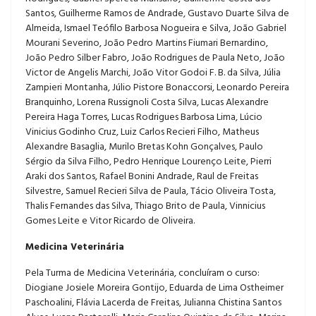
Santos, Guilherme Ramos de Andrade, Gustavo Duarte Silva de
Almeida, Ismael Teófilo Barbosa Nogueira e Silva, João Gabriel
Mourani Severino, João Pedro Martins Fiumari Bernardino,
João Pedro Silber Fabro, João Rodrigues de Paula Neto, João
Victor de Angelis Marchi, João Vitor Godoi F. B. da Silva, Júlia
Zampieri Montanha, Júlio Pistore Bonaccorsi, Leonardo Pereira
Branquinho, Lorena Russignoli Costa Silva, Lucas Alexandre
Pereira Haga Torres, Lucas Rodrigues Barbosa Lima, Lúcio
Vinicius Godinho Cruz, Luiz Carlos Recieri Filho, Matheus
Alexandre Basaglia, Murilo Bretas Kohn Gonçalves, Paulo
Sérgio da Silva Filho, Pedro Henrique Lourenço Leite, Pierri
Araki dos Santos, Rafael Bonini Andrade, Raul de Freitas
Silvestre, Samuel Recieri Silva de Paula, Tácio Oliveira Tosta,
Thalis Fernandes das Silva, Thiago Brito de Paula, Vinnicius
Gomes Leite e Vitor Ricardo de Oliveira.
Medicina Veterinária
Pela Turma de Medicina Veterinária, concluíram o curso:
Diogiane Josiele Moreira Gontijo, Eduarda de Lima Ostheimer
Paschoalini, Flávia Lacerda de Freitas, Julianna Chistina Santos