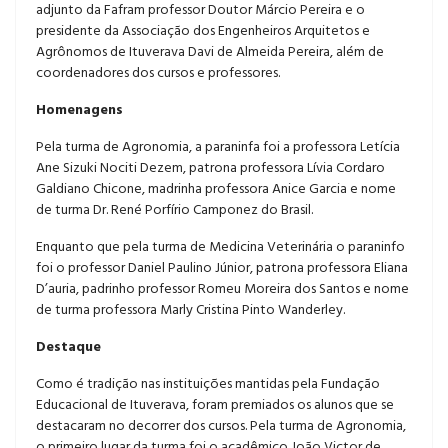
adjunto da Fafram professor Doutor Márcio Pereira e o
presidente da Associação dos Engenheiros Arquitetos e
Agrônomos de Ituverava Davi de Almeida Pereira, além de
coordenadores dos cursos e professores.
Homenagens
Pela turma de Agronomia, a paraninfa foi a professora Letícia
Ane Sizuki Nociti Dezem, patrona professora Lívia Cordaro
Galdiano Chicone, madrinha professora Anice Garcia e nome
de turma Dr. René Porfírio Camponez do Brasil.
Enquanto que pela turma de Medicina Veterinária o paraninfo
foi o professor Daniel Paulino Júnior, patrona professora Eliana
D’auria, padrinho professor Romeu Moreira dos Santos e nome
de turma professora Marly Cristina Pinto Wanderley.
Destaque
Como é tradição nas instituições mantidas pela Fundação
Educacional de Ituverava, foram premiados os alunos que se
destacaram no decorrer dos cursos. Pela turma de Agronomia,
o primeiro lugar da turma foi o acadêmico João Victor de