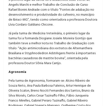
Angelis Marchi e melhor Trabalho de Conclusão de Curso
Rafael Bonini Andrade com o título “Fontes de adubação no
desenvolvimento e produtividade do cafeeiro, no município
de Ibiraci-MG”, tendo como orientadora a professora Doutora
Lívia Cordaro Galdiano Chicone.
Já pela turma de Medicina Veterinária, o primeiro lugar da
turma foi a formanda Diogiane Josiele Moreira Gontijo que
também teve a melhor nota no Trabalho de Graduação com
título: “Ação antimicrobiana dos extratos de Alternanthera
Brasiliana e Stryphnodedron Adstríngens frente à importantes
bactérias causadoras de mastite bovina”, orientada pela
professora Doutor Sônia Mara Carrijo.
Agronomia
Pela turma de Agronomia, formaram-se: Alcino Ribeiro de
Souza Neto, Ana Paula Barbosa Faleiros, Artur Henrique de
Oliveira Scalon, Breno Nociti Fernandes dos Santos, Bruno da
Silva Moisés, Carlos Cesar Tazinaffo Filho, Fábio Junqueira
Franco Mirelles, Gabriel Peraro Tazinaffo, Gabriel Ribeiro
Rodrigues, Gabriel Spereta Mansano, Guilherme Costa dos