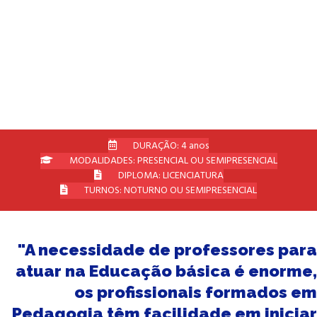
O campo de atuação do Pedagogo não se
restringe a sala de aula, mas possui
enormes possibilidades de atuação para
além da sala de aula.
DURAÇÃO: 4 anos
MODALIDADES: PRESENCIAL OU SEMIPRESENCIAL
DIPLOMA: LICENCIATURA
TURNOS: NOTURNO OU SEMIPRESENCIAL
"A necessidade de professores para
atuar na Educação básica é enorme,
os profissionais formados em
Pedagogia têm facilidade em iniciar