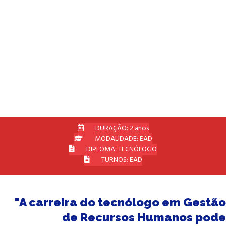
Humanos
Curso de amplo mercado de trabalho, pois
abrange indústria e comércio, escritórios
de consultoria, assim como empresas dos
mais variados portes.
DURAÇÃO: 2 anos
MODALIDADE: EAD
DIPLOMA: TECNÓLOGO
TURNOS: EAD
"A carreira do tecnólogo em Gestão
de Recursos Humanos pode